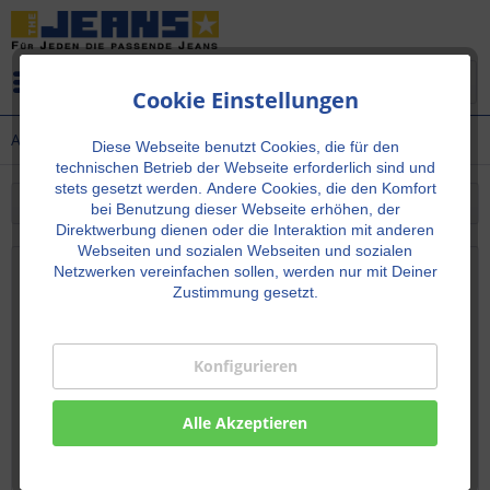
Menü
Cookie Einstellungen
Aktuelles rund um The Jeans und die Jeans
Diese Webseite benutzt Cookies, die für den
technischen Betrieb der Webseite erforderlich sind und
stets gesetzt werden.
Andere Cookies, die den Komfort
Filtern
bei Benutzung dieser Webseite erhöhen, der
Direktwerbung dienen oder die Interaktion mit anderen
Webseiten und sozialen Webseiten und sozialen
Netzwerken vereinfachen sollen, werden nur mit Deiner
Corona Lockdown - Teil 2
Zustimmung gesetzt.
15.12.20 00:00
0 Kommentare
Konfigurieren
Unser Geschäft bleibt bis zum 10.01.2021 geschlossen
Alle Akzeptieren
Mehr lesen
Tags:
Corona
,
Lockdown
,
Rösrath