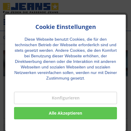
Menü
Cookie Einstellungen
Geschenk-Gutschein
Diese Webseite benutzt Cookies, die für den
technischen Betrieb der Webseite erforderlich sind und
stets gesetzt werden.
Andere Cookies, die den Komfort
bei Benutzung dieser Webseite erhöhen, der
Direktwerbung dienen oder die Interaktion mit anderen
Webseiten und sozialen Webseiten und sozialen
Netzwerken vereinfachen sollen, werden nur mit Deiner
Zustimmung gesetzt.
Geschenk-Gutschein
Verschenke doch mal einen Gutschein. Einfach hier
Konfigurieren
online bestellen. Der Geschenkgutschein kann sowohl im
Onlineshop als auch im Ladengeschäft eingelöst werden.
Worauf wartest Du...
Alle Akzeptieren
Filtern