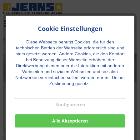
Menü
Cookie Einstellungen
939 Tapered
Diese Webseite benutzt Cookies, die für den
technischen Betrieb der Webseite erforderlich sind und
stets gesetzt werden.
Andere Cookies, die den Komfort
bei Benutzung dieser Webseite erhöhen, der
Direktwerbung dienen oder die Interaktion mit anderen
Webseiten und sozialen Webseiten und sozialen
Netzwerken vereinfachen sollen, werden nur mit Deiner
Zustimmung gesetzt.
Cross Jeans 939 Tapered – Moderner Tapered Fit
mit authentischem Denim-Stil
Konfigurieren
Cross Jeans 939 Tapered – moderner Tapered Fit mit
perfektem Sitz, Stretch-Komfort und authentischem
CROSS-Denim-Stil für Alltag und Freizeit.
Alle Akzeptieren