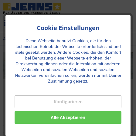
Menü
Cookie Einstellungen
Amber
Diese Webseite benutzt Cookies, die für den
technischen Betrieb der Webseite erforderlich sind und
stets gesetzt werden.
Andere Cookies, die den Komfort
bei Benutzung dieser Webseite erhöhen, der
Direktwerbung dienen oder die Interaktion mit anderen
Webseiten und sozialen Webseiten und sozialen
Netzwerken vereinfachen sollen, werden nur mit Deiner
Zustimmung gesetzt.
Cross Jeans Amber – Femininer Slim Fit in 3/4
Länge mit perfekter Passform & Stilgefühl
Konfigurieren
Cross Jeans Amber – feminine Slim Fit Jeans mit 3/4
länge, perfektem Sitz, Stretch-Komfort und modernem
CROSS-Denim-Stil für Alltag und Freizeit.
Alle Akzeptieren