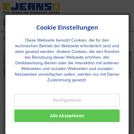
Menü
Cookie Einstellungen
Kate
Diese Webseite benutzt Cookies, die für den
technischen Betrieb der Webseite erforderlich sind und
stets gesetzt werden.
Andere Cookies, die den Komfort
bei Benutzung dieser Webseite erhöhen, der
Direktwerbung dienen oder die Interaktion mit anderen
Webseiten und sozialen Webseiten und sozialen
Netzwerken vereinfachen sollen, werden nur mit Deiner
Zustimmung gesetzt.
Paddock’s Kate – Die feminine Damenjeans
Straight Fit mit perfektem Sitz und nachhaltiger
Konfigurieren
Qualität
Paddock’s Kate – feminine DamenjeansStraight Fit mit
Alle Akzeptieren
perfektem Sitz, nachhaltiger Qualität und klassischem
Stil. Bequem, modern und vielseitig kombinierbar.