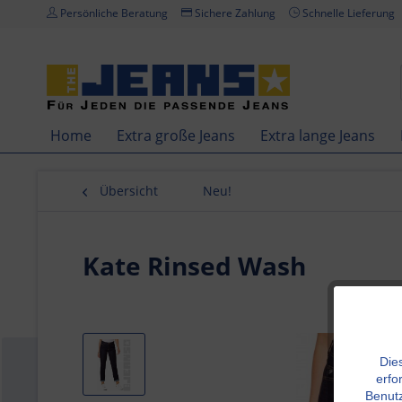
Persönliche Beratung
Sichere Zahlung
Schnelle Lieferung
Home
Extra große Jeans
Extra lange Jeans
Übersicht
Neu!
Kate Rinsed Wash
Die
erfo
Benutz