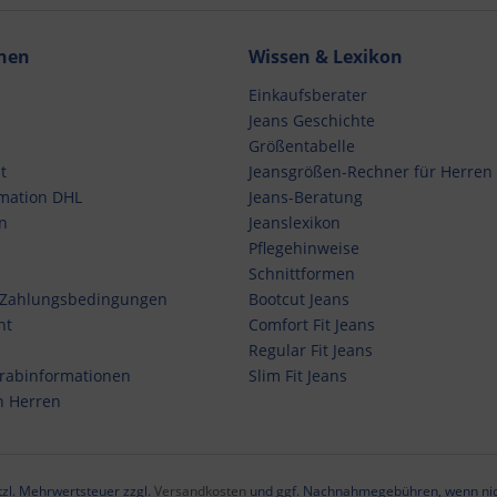
nen
Wissen & Lexikon
Einkaufsberater
Jeans Geschichte
Größentabelle
t
Jeansgrößen-Rechner für Herren
mation DHL
Jeans-Beratung
n
Jeanslexikon
Pflegehinweise
Schnittformen
 Zahlungsbedingungen
Bootcut Jeans
ht
Comfort Fit Jeans
Regular Fit Jeans
orabinformationen
Slim Fit Jeans
n Herren
etzl. Mehrwertsteuer zzgl.
Versandkosten
und ggf. Nachnahmegebühren, wenn nic