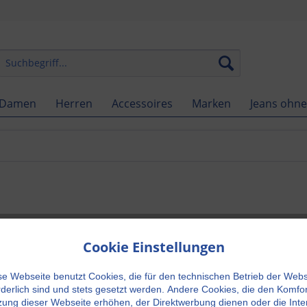
Damen
Herren
Accessoires
Marken
Jeans ohne
Cookie Einstellungen
39,00 
se Webseite benutzt Cookies, die für den technischen Betrieb der Webs
inkl. MwSt.
zzg
rderlich sind und stets gesetzt werden.
Andere Cookies, die den Komfor
Auf Lager.
ung dieser Webseite erhöhen, der Direktwerbung dienen oder die Inte