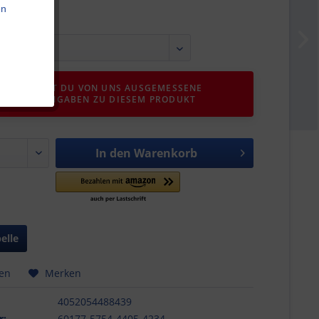
en
IER FINDEST DU VON UNS AUSGEMESSENE
GRÖSSENANGABEN ZU DIESEM PRODUKT
In den
Warenkorb
elle
hen
Merken
4052054488439
r:
60177-5754-4405-4234