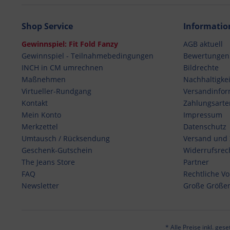
Shop Service
Informatio
Gewinnspiel: Fit Fold Fanzy
AGB aktuell
Gewinnspiel - Teilnahmebedingungen
Bewertungen
INCH in CM umrechnen
Bildrechte
Maßnehmen
Nachhaltigkei
Virtueller-Rundgang
Versandinfor
Kontakt
Zahlungsarte
Mein Konto
Impressum
Merkzettel
Datenschutz
Umtausch / Rücksendung
Versand und
Geschenk-Gutschein
Widerrufsrec
The Jeans Store
Partner
FAQ
Rechtliche V
Newsletter
Große Größe
* Alle Preise inkl. ges