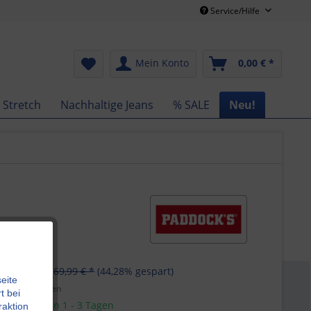
Service/Hilfe
Mein Konto
0,00 € *
 Stretch
Nachhaltige Jeans
% SALE
Neu!
€ *
69,99 € *
(44,28% gespart)
eite
l. Versandkosten
t bei
 Lieferung in 1 - 3 Tagen
raktion