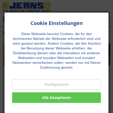
Menü
Cookie Einstellungen
Jeans
Diese Webseite benutzt Cookies, die für den
technischen Betrieb der Webseite erforderlich sind und
stets gesetzt werden.
Andere Cookies, die den Komfort
bei Benutzung dieser Webseite erhöhen, der
Direktwerbung dienen oder die Interaktion mit anderen
Webseiten und sozialen Webseiten und sozialen
Netzwerken vereinfachen sollen, werden nur mit Deiner
Zustimmung gesetzt.
Jeans
Aktuelle stylische Damenjeans in Überlänge, Übergröße,
Konfigurieren
aber auch in normalen Größen. Mit unserem Jeans-
Finder oben findet jede Frau ganz schnell die passende
Jeans.
Alle Akzeptieren
Filtern