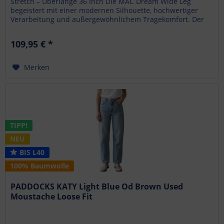
Stretch – Überlänge 36 Inch Die MAC Dream Wide Leg
begeistert mit einer modernen Silhouette, hochwertiger
Verarbeitung und außergewöhnlichem Tragekomfort. Der
angesagte...
109,95 € *
Merken
TIPP!
NEU
BIS L40
100% Baumwolle
PADDOCKS KATY Light Blue Od Brown Used
Moustache Loose Fit