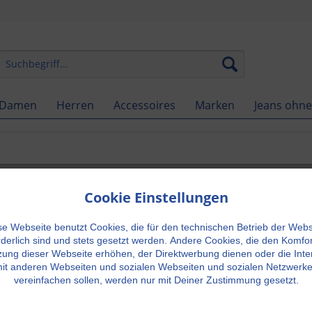
Damen
Herren
Accessoires
Marken
Jeans ohne
 von GÖTZ
Cookie Einstellungen
Neu in unserem Sortiment. Seit über 30 J
se Webseite benutzt Cookies, die für den technischen Betrieb der Webs
rderlich sind und stets gesetzt werden.
Andere Cookies, die den Komfor
hochwertigem Leder aus Deutschland bzw
ung dieser Webseite erhöhen, der Direktwerbung dienen oder die Inte
it anderen Webseiten und sozialen Webseiten und sozialen Netzwerk
vereinfachen sollen, werden nur mit Deiner Zustimmung gesetzt.