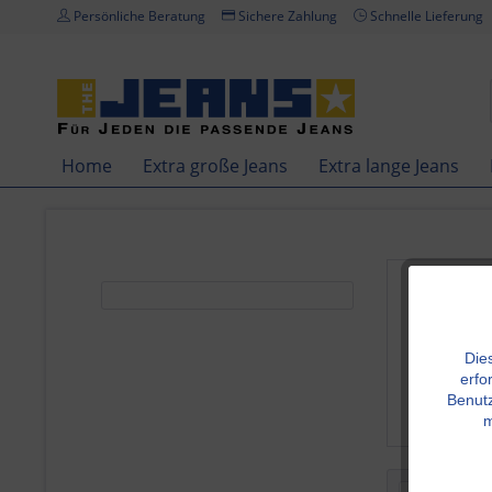
Persönliche Beratung
Sichere Zahlung
Schnelle Lieferung
Home
Extra große Jeans
Extra lange Jeans
Produkte
Die
erfo
Benutz
m