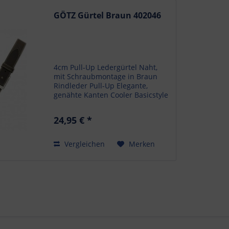
GÖTZ Gürtel Braun 402046
4cm Pull-Up Ledergürtel Naht,
mit Schraubmontage in Braun
Rindleder Pull-Up Elegante,
genähte Kanten Cooler Basicstyle
für viele Looks Stilvolle,
rechteckige Dornschließe 4 cm
24,95 € *
breiter Jeansgürtel in Walkleder
mit Nickelfreier Schließe 70...
Vergleichen
Merken