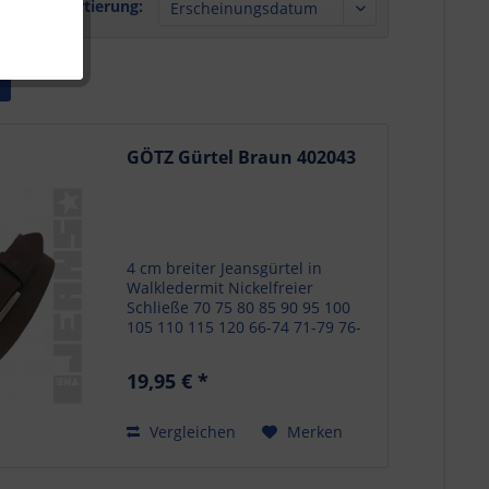
Sortierung:
GÖTZ Gürtel Braun 402043
4 cm breiter Jeansgürtel in
Walkledermit Nickelfreier
Schließe 70 75 80 85 90 95 100
105 110 115 120 66-74 71-79 76-
84 81-89 86-89 91-99 96-104 101-
109 106-114 111-119 116-124
19,95 € *
Vergleichen
Merken