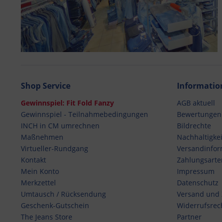
Shop Service
Informatio
Gewinnspiel: Fit Fold Fanzy
AGB aktuell
Gewinnspiel - Teilnahmebedingungen
Bewertungen
INCH in CM umrechnen
Bildrechte
Maßnehmen
Nachhaltigkei
Virtueller-Rundgang
Versandinfor
Kontakt
Zahlungsarte
Mein Konto
Impressum
Merkzettel
Datenschutz
Umtausch / Rücksendung
Versand und
Geschenk-Gutschein
Widerrufsrec
The Jeans Store
Partner