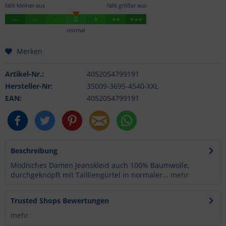
fällt kleiner aus
fällt größer aus
---
--
-
0
+
++
+++
normal
Merken
Artikel-Nr.:
4052054799191
Hersteller-Nr:
35009-3695-4540-XXL
EAN:
4052054799191
Beschreibung
Modisches Damen Jeanskleid auch 100% Baumwolle,
durchgeknöpft mit Tailliengürtel in normaler...
mehr
Trusted Shops Bewertungen
mehr