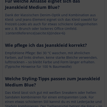
Für welche Anlässe eignet sich das
Jeanskleid Medium Blue?
Dank der klassischen Denim-Optik und Kombination aus
Kleid- und Jeans-Element eignet sich das Kleid sowohl für
Freizeit-Looks als auch für etwas schickere Gelegenheiten
wie z. B. Brunch oder lockeres Office-Umfeld.
:contentReference[oaicite:6]{index=6}
Wie pflege ich das Jeanskleid korrekt?
Empfohlene Pflege: Bei 30 °C waschen, mit ähnlichen
Farben, auf links drehen, keine starke Bleiche verwenden,
lufttrocknen – so bleibt Farbe und Form länger erhalten.
(Typische Hinweise für 100 % Baumwolle)
Welche Styling-Tipps passen zum Jeanskleid
Medium Blue?
Das Kleid lässt sich gut mit weißen Sneakern oder hellen
Sandalen kombinieren für einen entspannten Look. Für
einen etwas schickeren Stil kannst du es mit Lederjacke und
Stiefeln kombinieren. Der Tailliengürtel betont die Figur – so