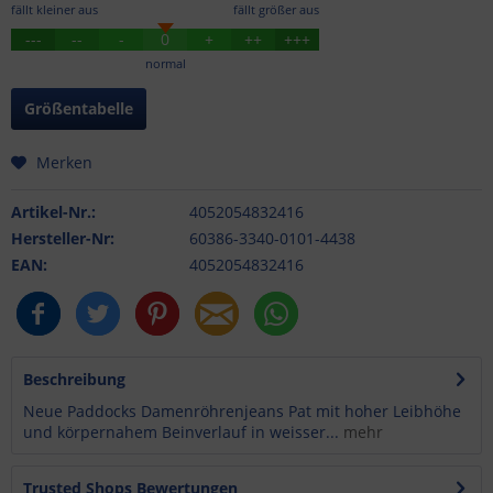
fällt kleiner aus
fällt größer aus
---
--
-
0
+
++
+++
normal
Größentabelle
Merken
Artikel-Nr.:
4052054832416
Hersteller-Nr:
60386-3340-0101-4438
EAN:
4052054832416
Beschreibung
Neue Paddocks Damenröhrenjeans Pat mit hoher Leibhöhe
und körpernahem Beinverlauf in weisser...
mehr
Trusted Shops Bewertungen