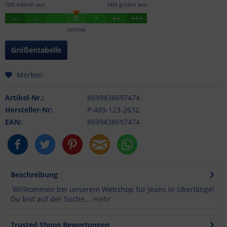
fällt kleiner aus
fällt größer aus
---
--
-
0
+
++
+++
normal
Größentabelle
Merken
Artikel-Nr.:
8699438697474
Hersteller-Nr:
P-489-123-2632
EAN:
8699438697474
Beschreibung
Willkommen bei unserem Webshop für Jeans in Überlänge!
Du bist auf der Suche...
mehr
Trusted Shops Bewertungen