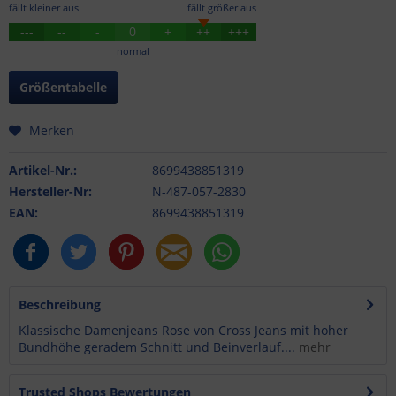
fällt kleiner aus
fällt größer aus
---
--
-
0
+
++
+++
normal
Größentabelle
Merken
Artikel-Nr.:
8699438851319
Hersteller-Nr:
N-487-057-2830
EAN:
8699438851319
Beschreibung
Klassische Damenjeans Rose von Cross Jeans mit hoher
Bundhöhe geradem Schnitt und Beinverlauf....
mehr
Trusted Shops Bewertungen