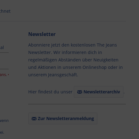
chnet
Newsletter
Abonniere jetzt den kostenlosen The Jeans
al
Newsletter. Wir informieren dich in
regelmäßigen Abständen über Neuigkeiten
und Aktionen in unserem Onlineshop oder in
MERÖFFNUNGSZEITEN: 29.06. – 30.08.2026 DI, MI, FR und SA 10:30 – 13:00 ode
unserem Jeansgeschäft.
Hier findest du unser
Newsletterarchiv
.
Zur Newsletteranmeldung
 wenn
ei.