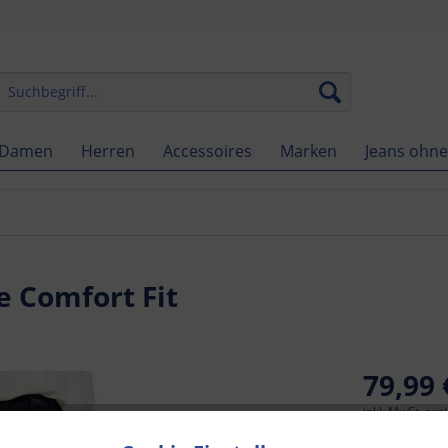
Damen
Herren
Accessoires
Marken
Jeans ohne
 Comfort Fit
79,99 
inkl. MwSt.
zzg
Auf Lager.