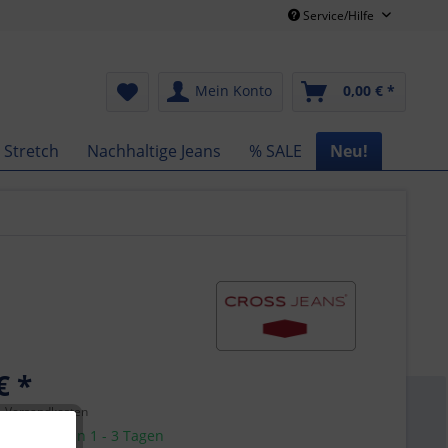
Service/Hilfe
Mein Konto
0,00 € *
 Stretch
Nachhaltige Jeans
% SALE
Neu!
€ *
l. Versandkosten
 Lieferung in 1 - 3 Tagen