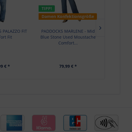
TIPP!
TIPP!
Damen Konfektionsgröße
NEU
Damen Kon
 PALAZZO FIT
PADDOCKS MARLENE - Mid
PADDOC
ort Fit
Blue Stone Used Moustache
Medium
Comfort...
Moustache
99 € *
79,99 € *
79