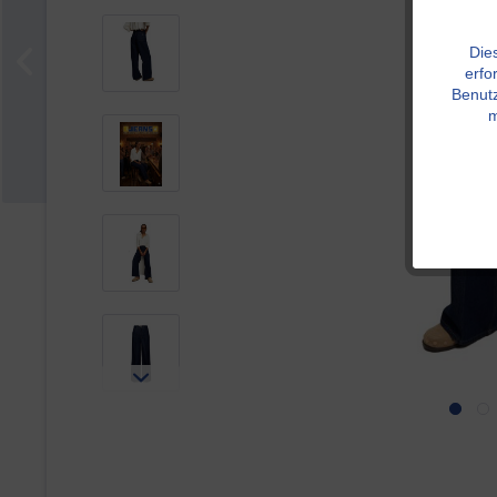
Die
erfo
Benutz
m