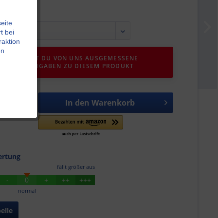
eite
t bei
raktion
en
IER FINDEST DU VON UNS AUSGEMESSENE
GRÖSSENANGABEN ZU DIESEM PRODUKT
In den
Warenkorb
rtung
fällt größer aus
-
0
+
++
+++
normal
elle