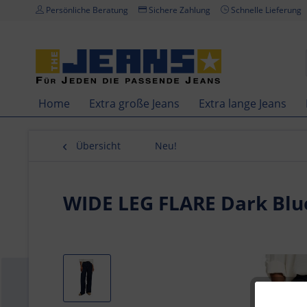
Persönliche Beratung
Sichere Zahlung
Schnelle Lieferung
Home
Extra große Jeans
Extra lange Jeans
Übersicht
Neu!
WIDE LEG FLARE Dark Blue