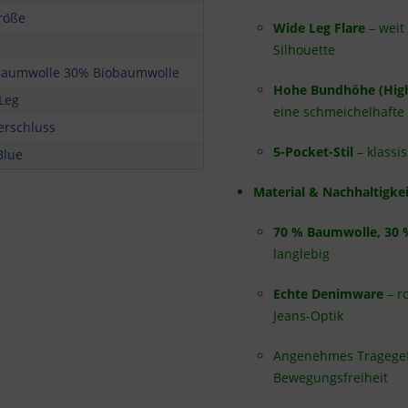
röße
Wide Leg Flare
– weit
Silhouette
aumwolle 30% Biobaumwolle
Hohe Bundhöhe (High
Leg
eine schmeichelhafte
erschluss
5-Pocket-Stil
– klassi
Blue
Material & Nachhaltigkei
70 % Baumwolle, 30 
langlebig
Echte Denimware
– r
Jeans-Optik
Angenehmes Tragegefü
Bewegungsfreiheit