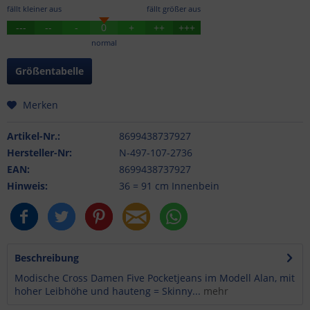
fällt kleiner aus
fällt größer aus
---
--
-
0
+
++
+++
normal
Größentabelle
Merken
Artikel-Nr.:
8699438737927
Hersteller-Nr:
N-497-107-2736
EAN:
8699438737927
Hinweis:
36 = 91 cm Innenbein
Beschreibung
Modische Cross Damen Five Pocketjeans im Modell Alan, mit
hoher Leibhöhe und hauteng = Skinny...
mehr