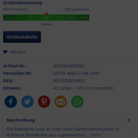
Größenbewertung
fällt kleiner aus
fällt größer aus
---
--
-
0
+
++
+++
normal
Größentabelle
Merken
Artikel-Nr.:
4052054893882
Hersteller-Nr:
60139-4060-5148-2940
EAN:
4052054893882
Hinweis:
40 Länge = 103 cm Innenbein
Beschreibung
Die Paddocks Lucy ist eine coole Damenröhrenjeans in
mittlerer Bundhöhe aus superweicher...
mehr